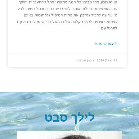
קו האמצע, הקו סביבו כל הגוף מתארגן החל מהתעברות והופך
עם ההתמיינות וגדילת העובר לחוט השדרה. התרגול מיועד לכל
מי שרוצה להכיר ולהבין את מהות הטיפול ולהתנסות באופן
עצמאי. מצרפת לכאן הקלטה של התרגול כדי שתוכלו גם אתןם
לתרגל עם
להמשך קריאה »
18 במרץ 2024
אין תגובות
לילך סבט