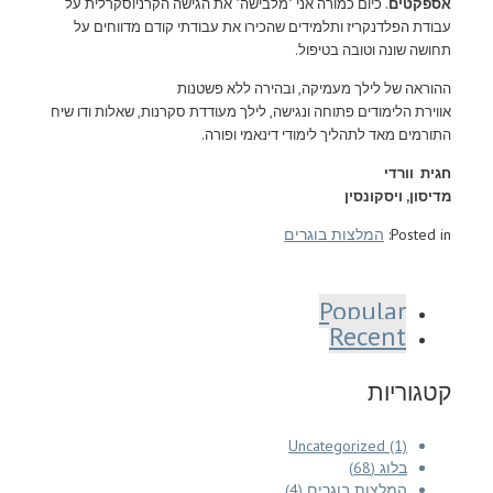
אספקטים
. כיום כמורה אני "מלבישה" את הגישה הקרניוסקרלית על
עבודת הפלדנקריז ותלמידים שהכירו את עבודתי קודם מדווחים על
תחושה שונה וטובה בטיפול.
ההוראה של לילך מעמיקה, ובהירה ללא פשטנות
אווירת הלימודים פתוחה ונגישה, לילך מעודדת סקרנות, שאלות ודו שיח
התורמים מאד לתהליך לימודי דינאמי ופורה.
חגית וורדי
מדיסון, ויסקונסין
Posted in:
המלצות בוגרים
Popular
Recent
קטגוריות
Uncategorized (1)
בלוג (68)
המלצות בוגרים (4)