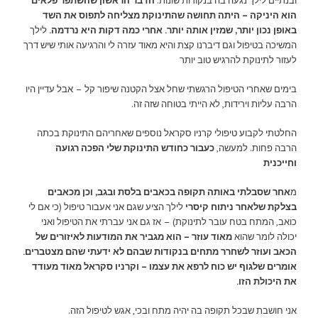
ובנתיים לילך נגעה בה בנקודות שונות.
הדבר הראשון שהשתפר פלאים
הוא היניקה – היתה תחושה שהתינוקת מצליחה לתפוס את השד
באופן נכון יותר, שמזין אותה יותר. אחרי כמה דקות היא נרדמה.
לילך
המשיכה בטיפול וגם דיברנו קצת והיא מאוד עזרה לי והרגיעה אותי שיש דרך
לעזור לתינוקת להרגיש טוב יותר
בימים שאחרי הטיפול הרגשתי שחל אצל הקטנה שיפור קל – אבל עדיין היו
הרבה עליות וירידות, לא הייתי בטוחה שזה זה.
החלטתי לקבוע טיפולי קרניו סקראל נוספים שאחריהם התינוקת בכתה
הרבה פחות. למעשה,
כעבור כחודש התינוקת שלי הפכה רגועה
וחייכנית
מ
אחר שסבלתי באותה תקופה בכאבים בלסת ובגב, וכן מכאבים
בצלקת שלאחר ניתוח קיסרי
לילך הציע שגם אני אעבור טיפול (כי אם לי
כואב, המתח בטח עובר לתינוקת) – אז גם אני עברתי את הטיפול ואני
יכולה לומר שהוא
מאוד עוזר – הוא מגביר את המודעות לאיזורים של
הכאב ועוזר לשחרר מתחים בנקודות שבהם לא ידעתי שהם מצטברים.
אומרים שלגוף יש כוח לרפא את עצמו – וקרניו סקראל מאוד מעודד
את היכולת הזו.
אני חושבת שבכל תקופה בה יהיה מתח ובכי, אגש לטיפול הזה.