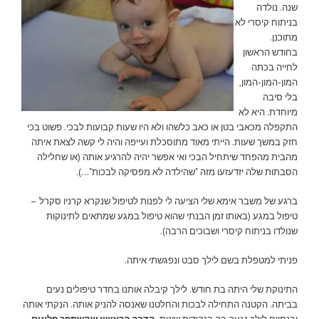
שנה. נולדה
בניתוח קיסרי לא
מתוכנן.
בחודש הראשון
לחייה בכתה
המון-המון-המון,
בלי סיבה
מיוחדת. היא לא
התקפלה מכאבי בטן או כאב כלשהו ולא היו שעות קבועות לבכי. פשוט בכי
חזק במשך שעות. הייתי מאוד מתוסכלת ועייפה והיה לי קשה לצאת איתה
מהבית מהפחד שיתחיל הבכי ואי אפשר יהיה להרגיע אותה (או שחלילה
הסבתות שלה יזדעזעו מזה "שהילדה לא מפסיקה לבכות"…).
ברגע של משבר אימא שלי הציעה לי לפנות לטיפול שנקרא קרניו סקרל –
טיפול במגע (באותו זמן הבנתי שהוא טיפול במגע שמתאים לתינוקות
שנולדו בניתוח קיסרי ושבוכים הרבה).
פניתי למטפלת בשם לילך סבט ונפגשתי איתה.
התינוקת שלי היתה בת חודש. לילך קיבלה אותנו בחדר טיפולים נעים
בביתה. הקטנה התחילה לבכות והחלטנו שאנסה להניק אותה. הנקתי אותה