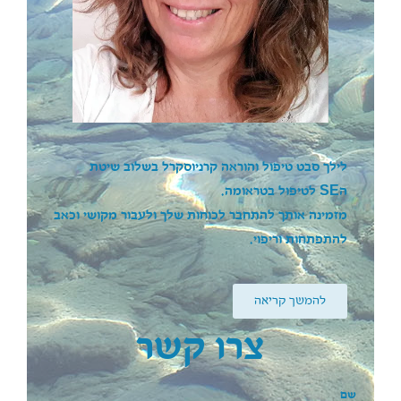
לילך סבט טיפול והוראה קרניוסקרל בשלוב שיטת
ה
SE
לטיפול בטראומה.
מזמינה אותך להתחבר לכוחות שלך ולעבור מקושי וכאב
להתפתחות וריפוי.
להמשך קריאה
צרו קשר
שם