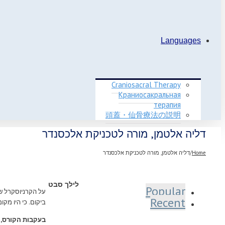
Languages
Craniosacral Therapy
Краниосакральная
терапия
頭蓋・仙骨療法の説明
דליה אלטמן, מורה לטכניקת אלכסנדר
Home
/
דליה אלטמן, מורה לטכניקת אלכסנדר
לילך סבט
Popular
על הקרניוסקרל ש
Recent
ביקום. כי היו מקו
בעקבות הקורס, 