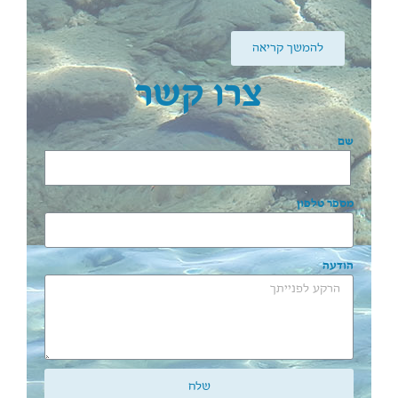
להמשך קריאה
צרו קשר
שם
מספר טלפון
הודעה
שלח