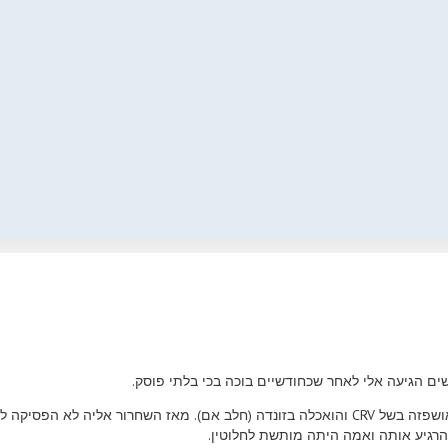
בגיל חודשיים, אושפזה בשל CRV והואכלה בזונדה (חלב אם). מאז השחרור אליה
להרגיע אותה ואמה היתה מותשת לחלוטין.