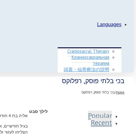
Languages
Craniosacral Therapy
Краниосакральная
терапия
頭蓋・仙骨療法の説明
בכי בלתי פוסק, רפלוקס
Home
/
בכי בלתי פוסק, רפלוקס
לילך סבט
Popular
אליה בת 4 חודשים הגיעה אלי לאחר שכחודשיים בוכה בכי בלתי פוסק.
Recent
הצליחו לעזור ו