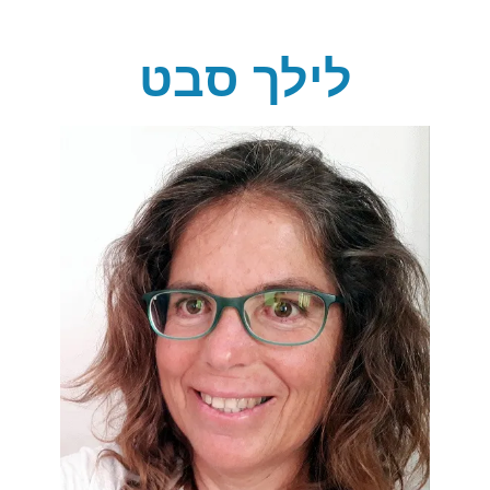
לילך סבט