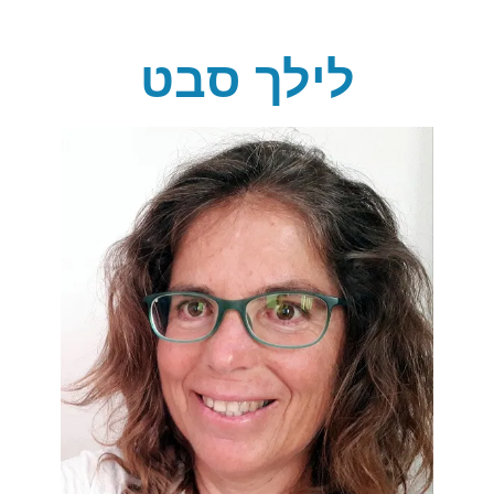
לילך סבט