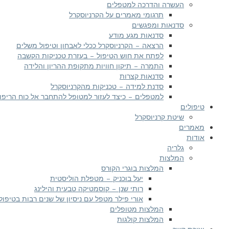
העשרה והדרכה למטפלים
תרגומי מאמרים על הקרניוסקרל
סדנאות ומפגשים
סדנאות מגע מודע
הרצאה – הקרניוסקרל ככלי לאבחון וטיפול משלים
לפתח את חוש הטיפול – בעזרת טכניקות הקשבה
התמרה – תיקון חוויות מתקופת ההריון והלידה
סדנאות קצרות
סדנת למידה – טכניקות מהקרניוסקרל
למטפלים – כיצד לעזור למטופל להתחבר אל כוח הריפוי
טיפולים
שיטת קרניוסקרל
מאמרים
אודות
גלריה
המלצות
המלצות בוגרי הקורס
יעל בוכניק – מטפלת הוליסטית
רותי שנן – קוסמטיקה טבעית והילינג
אורי פילר מטפל עם ניסיון של שנים רבות בטיפול
המלצות מטופלים
המלצות קולגות