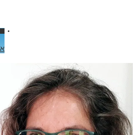
ink
אי