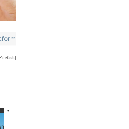
tform!
[title size="3" content_align="left" style_type="default"]Related Posts[/title]
ink
נש