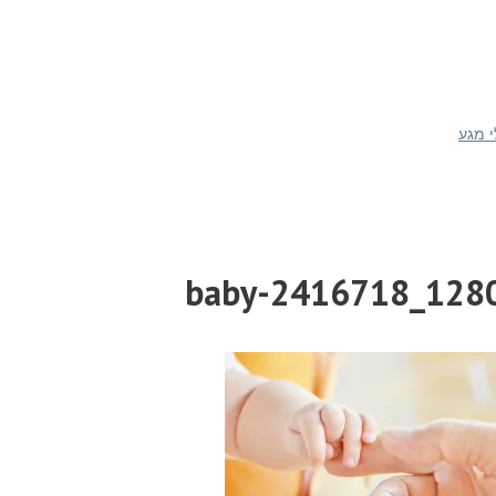
י מגע
baby-2416718_1280