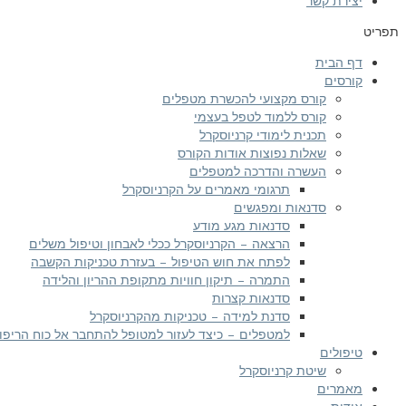
יצירת קשר
תפריט
דף הבית
קורסים
קורס מקצועי להכשרת מטפלים
קורס ללמוד לטפל בעצמי
תכנית לימודי קרניוסקרל
שאלות נפוצות אודות הקורס
העשרה והדרכה למטפלים
תרגומי מאמרים על הקרניוסקרל
סדנאות ומפגשים
סדנאות מגע מודע
הרצאה – הקרניוסקרל ככלי לאבחון וטיפול משלים
לפתח את חוש הטיפול – בעזרת טכניקות הקשבה
התמרה – תיקון חוויות מתקופת ההריון והלידה
סדנאות קצרות
סדנת למידה – טכניקות מהקרניוסקרל
למטפלים – כיצד לעזור למטופל להתחבר אל כוח הריפוי
טיפולים
שיטת קרניוסקרל
מאמרים