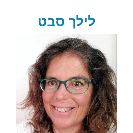
לילך סבט