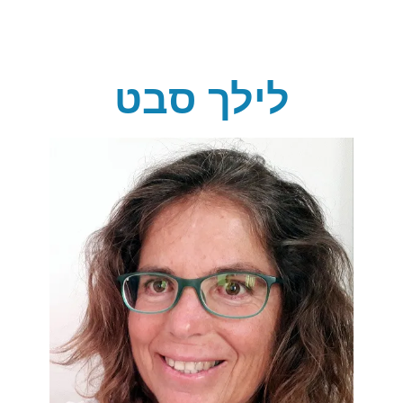
לילך סבט