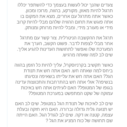
צעדים שהנך יכול לעשות בעצמך כדי להשתפר יכללו
תרגול להיות מאוזן, מקורקע, בהווה, מרוכז ומכוון.
כאשר אתה מתרגל עם אחרים, מצא את המקום בו
אתה פוגש את תחום ההוויה שלהם מבלי להיות קרוב
מידי או מעורב מידי, ומבלי להיות מרוחק ומנותק.
תרגל את ההקשבה הניטרלית. צור קשר עם מתרגל
אחר מבלי לצפות לדבר. פשוט הקשב, הערך את
המערכת שלו ואפשר לתחושות העדינות להגיע אליך.
שים לב למה שאתה מרגיש.
כאשר תקשיב בקרניוסקרל, עליך להיות כל הזמן בהווה
ביחס למה שאתה חש. האם אתה חש את תנודת
הגל? האם אתה חש את עלייתו בשאיפה ונסיגתו
בנשיפה? אולי אתה חש בהתרחבות והתכווצות עדינה
בגופו של המטופל? האם לעיתים אתה חש באיכות
עמוקה של שקט המתפשט במערכת המטופל?
שים לב לאיכות של תנודת הגל במטופל. שים לב האם
יש תנועה גלית גדולה וברורה. האם היא חזקה ובעלת
עצמה, קטנה או דקה. שים לב לגודל הגל. האם הייתה
שם תחושה של כוח המניע את הגל ?