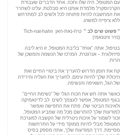
עם המטופל, היה שלו וחכה. אחד הדברים שעבודת
הקרניוסקרל מלמדת אותנו היא סבלנות. עלינו לשחרר
את המחשבה להיות פתוחה לכל ולשים לב למתרחש
ללא ציפייה למשהו.
"
פשוט שים לב "
טיח-נאת-האן Tich-nat-hahn
(נזיר וויטנאמי)
בטיפול, אתה "אוחז" בליבת המטופל. זו היא ליבה
פיזיולוגית – אנרגטית. המרכז של הנשמה והמשכן של
הרוח.
קח את הזמן הדרוש להעריך את ביטויי החיים ואת
היכולת שלך להיות עימם. להעריך את העליה והירידה
של הגל, השאיפה והנשיפה.
כאשר אתה חש את הכוח הגלי של "נשימת החיים"
בגוף המטופל, אפשר לעצמך לשים לב לדינאמיקה
ולאיכות הביטוי שלו. פתח את התפישה ואפשר
למודעות שלך להתרשם מכל מה שמביע המטופל.
זכור לשמור על איכות ניטרלית של הקשבה למערכת
המטופל מבלי להיות ממוקד מידי על התרחשות
מסיימת. דרך המודעות שלך, אתה מספק בסיס