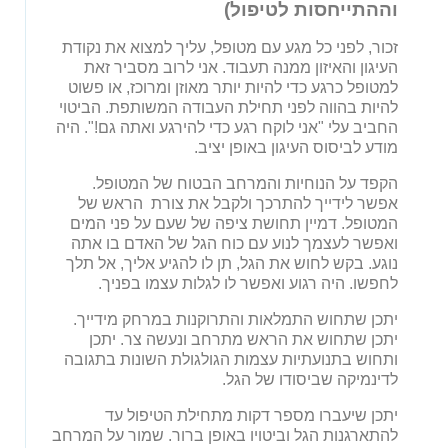
וההתייחסות לטיפול)
זכור, לפני כל מגע עם מטופל, עליך למצוא את נקודת
העיגון והאיזון ממנה תעבוד. אני לרוב מסביר זאת
למטופל כרגע כדי להיות יותר מאוזן ומרוכז, או פשוט
להיות בהווה לפני תחילת העבודה המשותפת. הביטוי
החביב עלי "אני לוקח רגע כדי להירגע ואתה גם!". היה
מודע לביסוס העיגון באופן יציב.
הקפד על הנוחיות והמרחב הבטוח של המטופל.
אפשר לידייך להתרכך ולקבל את צורת הראש של
המטופל. דמיין תחושת ציפה של שעם על פני המים
ואפשר לעצמך לנוע עם כוח הגל של האדם בו אתה
נוגע. בקש לחוש את הגל, תן לו להגיע אליך, אל תלך
לחפשו. היה רגוע ואפשר לו לגלות עצמו בפניך.
יתכן שתחוש התמלאות והתרוקנות במרחק מידייך.
יתכן שתחוש את הראש מתרחב ונעשה צר. יתכן
ותחוש בתנועתיות עצמות הגולגולת השונות בתגובה
לדינמיקה שביסודו של הגל.
יתכן שיעברו מספר דקות מתחילת הטיפול עד
להתארגנות הגל וביטויו באופן ברור. שמור על המרחב