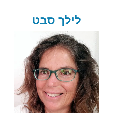
לילך סבט