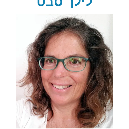
לילך סבט