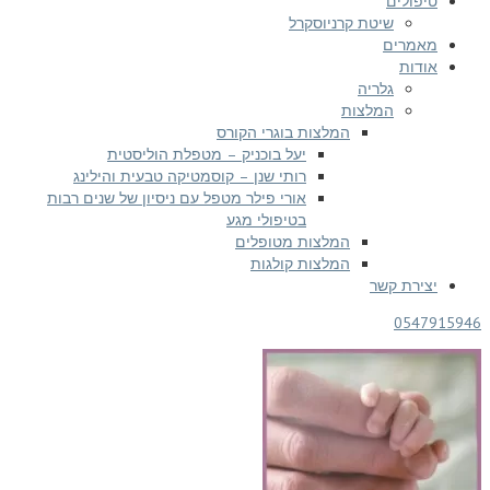
פולים
שיטת קרניוסקרל
מרים
דות
גלריה
המלצות
המלצות בוגרי הקורס
יעל בוכניק – מטפלת הוליסטית
רותי שנן – קוסמטיקה טבעית והילינג
אורי פילר מטפל עם ניסיון של שנים רבות
בטיפולי מגע
המלצות מטופלים
המלצות קולגות
ירת קשר
054