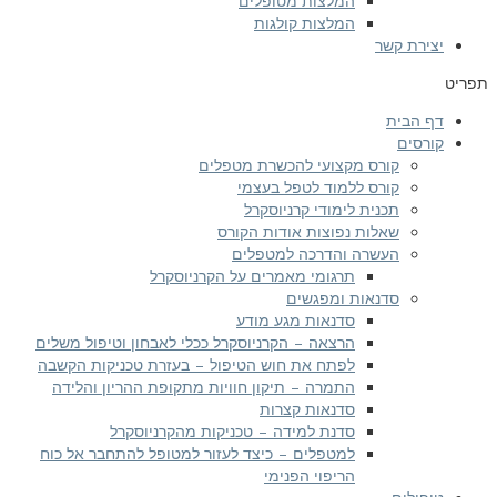
המלצות מטופלים
המלצות קולגות
ירת קשר
 הבית
רסים
קורס מקצועי להכשרת מטפלים
קורס ללמוד לטפל בעצמי
תכנית לימודי קרניוסקרל
שאלות נפוצות אודות הקורס
העשרה והדרכה למטפלים
תרגומי מאמרים על הקרניוסקרל
סדנאות ומפגשים
סדנאות מגע מודע
הרצאה – הקרניוסקרל ככלי לאבחון וטיפול משלים
לפתח את חוש הטיפול – בעזרת טכניקות הקשבה
התמרה – תיקון חוויות מתקופת ההריון והלידה
סדנאות קצרות
סדנת למידה – טכניקות מהקרניוסקרל
למטפלים – כיצד לעזור למטופל להתחבר אל כוח
הריפוי הפנימי