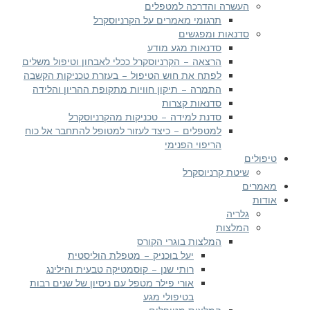
העשרה והדרכה למטפלים
תרגומי מאמרים על הקרניוסקרל
סדנאות ומפגשים
סדנאות מגע מודע
הרצאה – הקרניוסקרל ככלי לאבחון וטיפול משלים
לפתח את חוש הטיפול – בעזרת טכניקות הקשבה
התמרה – תיקון חוויות מתקופת ההריון והלידה
סדנאות קצרות
סדנת למידה – טכניקות מהקרניוסקרל
למטפלים – כיצד לעזור למטופל להתחבר אל כוח
הריפוי הפנימי
פולים
שיטת קרניוסקרל
מרים
דות
גלריה
המלצות
המלצות בוגרי הקורס
יעל בוכניק – מטפלת הוליסטית
רותי שנן – קוסמטיקה טבעית והילינג
אורי פילר מטפל עם ניסיון של שנים רבות
בטיפולי מגע