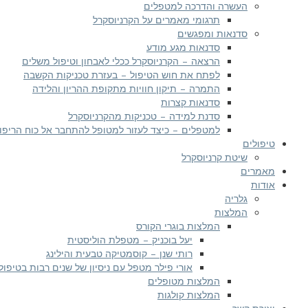
העשרה והדרכה למטפלים
תרגומי מאמרים על הקרניוסקרל
סדנאות ומפגשים
סדנאות מגע מודע
הרצאה – הקרניוסקרל ככלי לאבחון וטיפול משלים
לפתח את חוש הטיפול – בעזרת טכניקות הקשבה
התמרה – תיקון חוויות מתקופת ההריון והלידה
סדנאות קצרות
סדנת למידה – טכניקות מהקרניוסקרל
למטפלים – כיצד לעזור למטופל להתחבר אל כוח הריפוי
טיפולים
שיטת קרניוסקרל
מאמרים
אודות
גלריה
המלצות
המלצות בוגרי הקורס
יעל בוכניק – מטפלת הוליסטית
רותי שנן – קוסמטיקה טבעית והילינג
אורי פילר מטפל עם ניסיון של שנים רבות בטיפול
המלצות מטופלים
המלצות קולגות