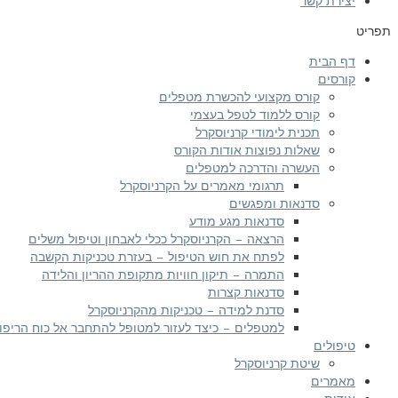
יצירת קשר
תפריט
דף הבית
קורסים
קורס מקצועי להכשרת מטפלים
קורס ללמוד לטפל בעצמי
תכנית לימודי קרניוסקרל
שאלות נפוצות אודות הקורס
העשרה והדרכה למטפלים
תרגומי מאמרים על הקרניוסקרל
סדנאות ומפגשים
סדנאות מגע מודע
הרצאה – הקרניוסקרל ככלי לאבחון וטיפול משלים
לפתח את חוש הטיפול – בעזרת טכניקות הקשבה
התמרה – תיקון חוויות מתקופת ההריון והלידה
סדנאות קצרות
סדנת למידה – טכניקות מהקרניוסקרל
למטפלים – כיצד לעזור למטופל להתחבר אל כוח הריפוי
טיפולים
שיטת קרניוסקרל
מאמרים