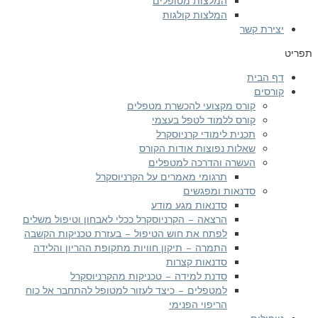
המלצות מטופלים
המלצות קולגות
ירת קשר
 הבית
רסים
קורס מקצועי להכשרת מטפלים
קורס ללמוד לטפל בעצמי
תכנית לימודי קרניוסקרל
שאלות נפוצות אודות הקורס
העשרה והדרכה למטפלים
תרגומי מאמרים על הקרניוסקרל
סדנאות ומפגשים
סדנאות מגע מודע
הרצאה – הקרניוסקרל ככלי לאבחון וטיפול משלים
לפתח את חוש הטיפול – בעזרת טכניקות הקשבה
התמרה – תיקון חוויות מתקופת ההריון והלידה
סדנאות קצרות
סדנת למידה – טכניקות מהקרניוסקרל
למטפלים – כיצד לעזור למטופל להתחבר אל כוח
הריפוי הפנימי