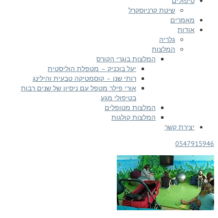
פולים
שיטת קרניוסקרל
מרים
דות
גלריה
המלצות
המלצות בוגרי הקורס
יעל בוכניק – מטפלת הוליסטית
רותי שנן – קוסמטיקה טבעית והילינג
אורי פילר מטפל עם ניסיון של שנים רבות
בטיפולי מגע
המלצות מטופלים
המלצות קולגות
ירת קשר
054