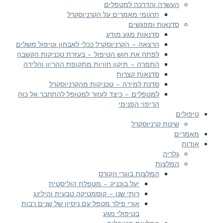
העשרה והדרכה למטפלים
תרגומי מאמרים על הקרניוסקרל
סדנאות ומפגשים
סדנאות מגע מודע
הרצאה – הקרניוסקרל ככלי לאבחון וטיפול משלים
לפתח את חוש הטיפול – בעזרת טכניקות הקשבה
התמרה – תיקון חוויות מתקופת ההריון והלידה
סדנאות קצרות
סדנת למידה – טכניקות מהקרניוסקרל
למטפלים – כיצד לעזור למטופל להתחבר אל כוח
הריפוי הפנימי
פולים
שיטת קרניוסקרל
מרים
דות
גלריה
המלצות
המלצות בוגרי הקורס
יעל בוכניק – מטפלת הוליסטית
רותי שנן – קוסמטיקה טבעית והילינג
אורי פילר מטפל עם ניסיון של שנים רבות
בטיפולי מגע