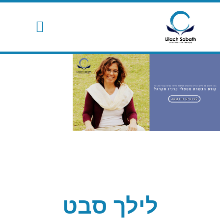
לילך סבט