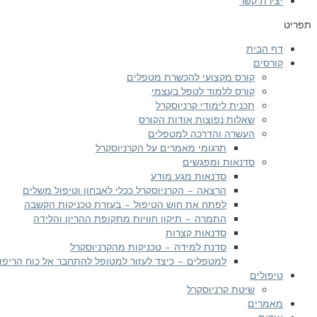
יצירת קשר
תפריט
דף הבית
קורסים
קורס מקצועי להכשרת מטפלים
קורס ללמוד לטפל בעצמי
תכנית לימודי קרניוסקרל
שאלות נפוצות אודות הקורס
העשרה והדרכה למטפלים
תרגומי מאמרים על הקרניוסקרל
סדנאות ומפגשים
סדנאות מגע מודע
הרצאה – הקרניוסקרל ככלי לאבחון וטיפול משלים
לפתח את חוש הטיפול – בעזרת טכניקות הקשבה
התמרה – תיקון חוויות מתקופת ההריון והלידה
סדנאות קצרות
סדנת למידה – טכניקות מהקרניוסקרל
למטפלים – כיצד לעזור למטופל להתחבר אל כוח הריפוי
טיפולים
שיטת קרניוסקרל
מאמרים