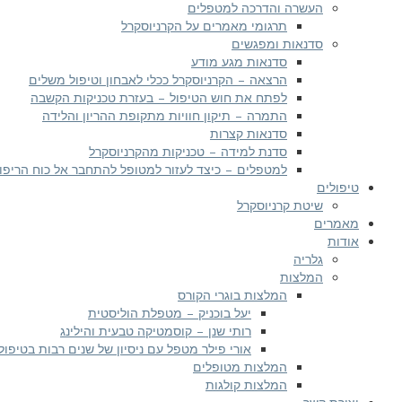
העשרה והדרכה למטפלים
תרגומי מאמרים על הקרניוסקרל
סדנאות ומפגשים
סדנאות מגע מודע
הרצאה – הקרניוסקרל ככלי לאבחון וטיפול משלים
לפתח את חוש הטיפול – בעזרת טכניקות הקשבה
התמרה – תיקון חוויות מתקופת ההריון והלידה
סדנאות קצרות
סדנת למידה – טכניקות מהקרניוסקרל
למטפלים – כיצד לעזור למטופל להתחבר אל כוח הריפוי
טיפולים
שיטת קרניוסקרל
מאמרים
אודות
גלריה
המלצות
המלצות בוגרי הקורס
יעל בוכניק – מטפלת הוליסטית
רותי שנן – קוסמטיקה טבעית והילינג
אורי פילר מטפל עם ניסיון של שנים רבות בטיפול
המלצות מטופלים
המלצות קולגות