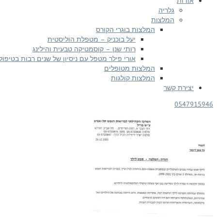
אודות
גלריה
המלצות
המלצות בוגרי הקורס
יעל בוכניק – מטפלת הוליסטית
רותי שנן – קוסמטיקה טבעית והילינג
אורי פילר מטפל עם ניסיון של שנים רבות בטיפול
המלצות מטופלים
המלצות קולגות
יצירת קשר
0547915946